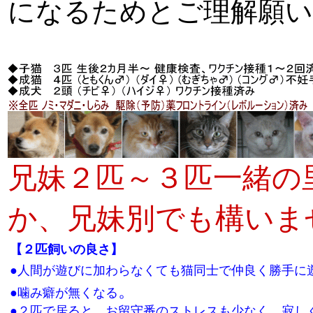
になるためとご理解願い
兄妹
２匹～３匹一緒の
か
、兄妹別でも構いま
【２匹飼いの良さ】
●人間が遊びに加わらなくても猫同士で仲良く勝手に
。
●噛み癖が無くなる
●２匹で居ると、お留守番のストレスも少なく、寂し