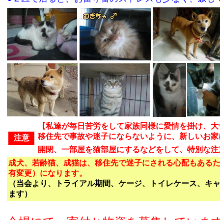
【私達が毎日苦労をして家族同様に愛情を掛け、大
移住先で事故や迷子にならないように、新しいお家
注意
開閉、一部屋を猫部屋にするなどをして、特別な注
成犬、若齢猫、成猫は、移住先で迷子にされる心配もある
有変更）になります。
（
当会より、トライアル期間、ケージ、トイレケース、キ
ます）