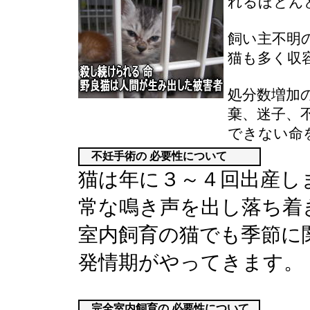
れるほとん
飼い主不明
猫も多く収
処分数増加
棄、迷子、
できない命
不妊手術の 必要性について
猫は年に３～４回出産し
常な鳴き声を出し落ち着
室内飼育の猫でも季節に
発情期がやってきます。
完全室内飼育の 必要性について