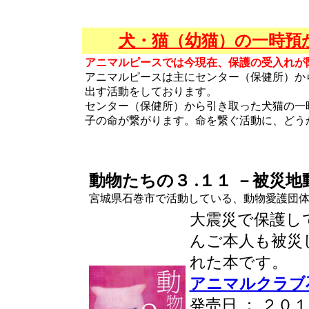
犬・猫（幼猫）の一時預
アニマルピースでは今現在、保護の受入れが
アニマルピースは主にセンター（保健所）か
出す活動をしております。
センター（保健所）から引き取った犬猫の一
子の命が繋がります。命を繋ぐ活動に、どう
動物たちの３ .１１ －被災
宮城県石巻市で活動している、動物愛護団体・
大震災で保護し
んご本人も被災
れた本です。
アニマルクラブ
発売日 ： ２０