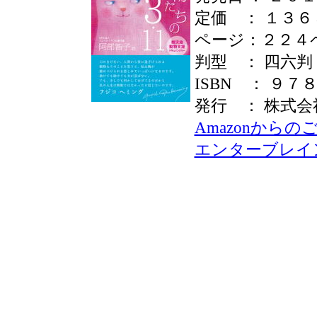
定価 ： １３６
ページ：２２４
判型 ： 四六判
ISBN ： ９７
発行 ： 株式
Amazonから
エンターブレイ