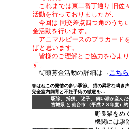
これまでは東二番丁通り 旧佐
活動を行っておりましたが、
今回は 同交差点四つ角のうち
金活動を行います。
アニマルピースのプラカードを
ばと思います。
皆様のご理解とご協力を心より
す。
街頭募金活動の詳細は→
こちら
春はねこの発情の多い季節。 猫の異常な鳴
完全室内飼育と不妊手術の徹底を…
駆除、 捕獲、 迷子、 飼い猫が産んだ子
宮城県 と 仙台市 （平成２３年度）約
野良猫をめ
機関には駆