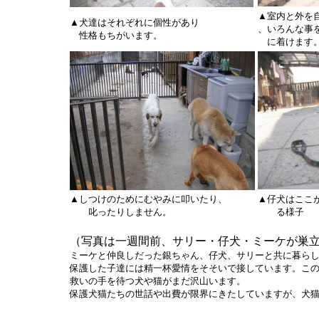
▲室内と外を
▲犬達はそれぞれに個性があり
、いろんな事
性格もちがいます。
に着けます
▲しつけのためにむやみに叩いたり、
▲仔犬はここ
叱ったりしません。
る様子
（写真は一週間前、サリー・仔犬・ミーケが巣
ミーケと仲良しだった銀ちゃん、仔犬、サリーと共に暮ら
保護した子達には精一杯愛情をそそいで接しています。こ
救いの手を待つ犬や猫がまだ沢山います。
保護犬猫たちの世話や出費が限界にきたしていますが、犬