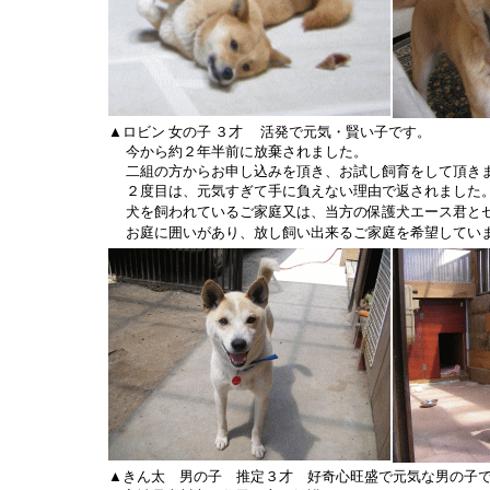
▲ロビン 女の子 ３才 活発で元気・賢い子です。
今から約２年半前に放棄されました。
二組の方からお申し込みを頂き、お試し飼育をして頂きま
２度目は、元気すぎて手に負えない理由で返されました
犬を飼われているご家庭又は、当方の保護犬エース君と
お庭に囲いがあり、放し飼い出来るご家庭を希望してい
▲きん太 男の子 推定３才 好奇心旺盛で元気な男の子