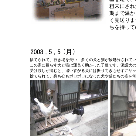
粗末にされ
期まで温か
く見送りま
ちを持って
捨てられて、行き場を失い、多くの犬と猫が殺処分されて
この家に暮らす犬と猫は運良く助かった子達です。保護犬
受け渡しが済むと、追いすがる犬には振り向きもせずにサ
捨てられて、身も心もボロボロになった犬や猫たちの姿を