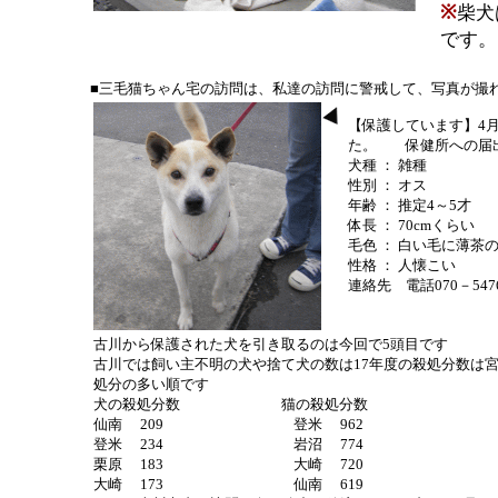
※
柴犬
です。
■三毛猫ちゃん宅の訪問は、私達の訪問に警戒して、写真が撮
【保護しています】4
た。 保健所への届出
犬種 ： 雑種
性別 ： オス
年齢 ： 推定4～5才
体長 ： 70cmくらい
毛色 ： 白い毛に薄茶
性格 ： 人懐こい
連絡先 電話070－547
古川から保護された犬を引き取るのは今回で5頭目です
古川では飼い主不明の犬や捨て犬の数は17年度の殺処分数は宮
処分の多い順です
犬の殺処分数 猫の殺処分数
仙南 209 登米 962
登米 234 岩沼 774
栗原 183 大崎 720
大崎 173 仙南 619