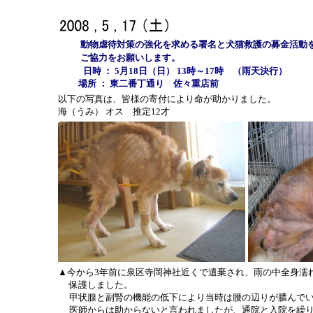
動物虐待対策の強化を求める署名と犬猫救護の募金活動
ご協力をお願いします。
日時 ： 5月18日（日） 13時～17時 （雨天決行）
場所 ： 東二番丁通り 佐々重店前
以下の写真は、皆様の寄付により命が助かりました。
海（うみ） オス 推定12才
▲今から3年前に泉区寺岡神社近くで遺棄され、雨の中全身濡
保護しました。
甲状腺と副腎の機能の低下により当時は腰の辺りが膿んでい
医師からは助からないと言われましたが、通院と入院を繰り