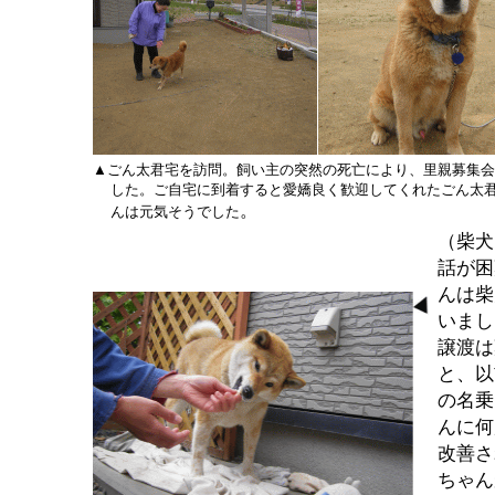
▲ごん太君宅を訪問。飼い主の突然の死亡により、里親募集会
した。ご自宅に到着すると愛嬌良く歓迎してくれたごん太君
。
んは元気そうでした
（柴犬
話が困
んは柴
いまし
譲渡は
と、以
の名乗
んに何
改善さ
ちゃん