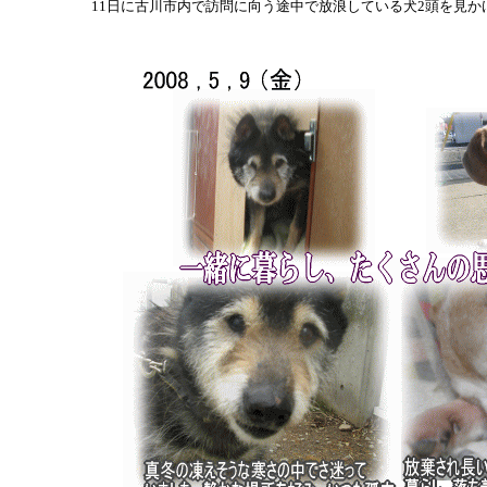
11日に古川市内で訪問に向う途中で放浪している犬2頭を見か