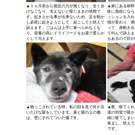
▲１ヵ月前から後足の力が無くなり、全く歩
▲家にある材料
けなくなり、支えないと寝たままの状態で
体に負担になら
す。起き上がる事が出来ないため、足を動か
ッションを入れ
し必死に起きようとして、起こしてと吠えて
情が変わり、満
訴えます。ごはんは上手に食べられなくな
って、身動き出
り、栄養の高いドライフードをお湯で柔らか
て叫んで訴えま
くして与えます。
もあるので目が
▲抱っこされている時、私の顔を見て何か言
▲夜、寝てくれ
いたげな眼をしています。鼻と眼の上の傷
達の別室で寝か
は、壁にすれてついた傷です。
緒に寝てしまい
覚まし、吠えて
です。