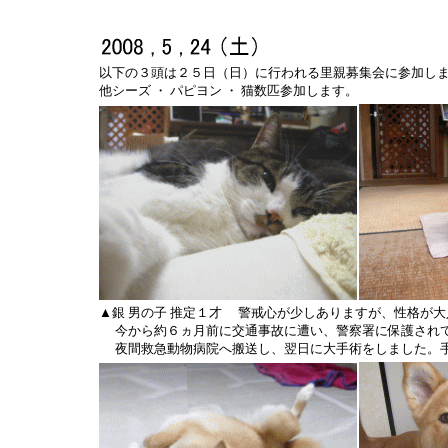
以下の３頭は２５日（日）に行われる里親募集会に参加し
他シーズ ・ パピヨン ・ 猫数匹参加します。
▲銀 男の子 推定１才 警戒心が少しありますが、性格が
今から約６ヵ月前に交通事故に遭い、警察署に保護され
夜間救急動物病院へ搬送し、翌日に大手術をしました。手